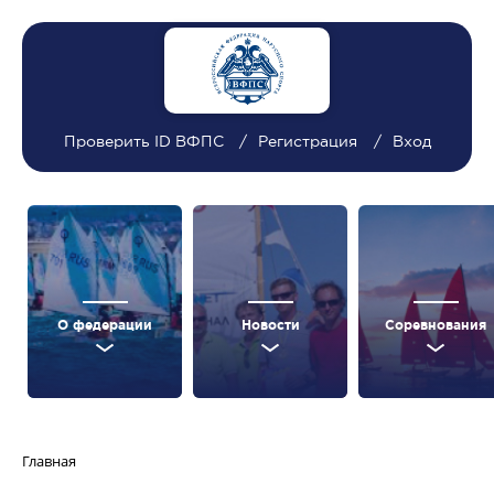
Проверить ID ВФПС
Регистрация
Вход
О федерации
Новости
Соревнования
Главная