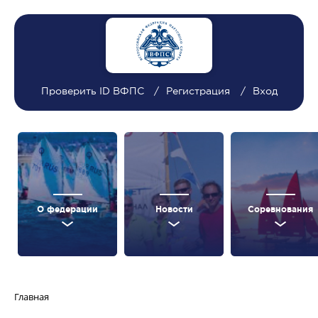
Проверить ID ВФПС
Регистрация
Вход
О федерации
Новости
Соревнования
Главная