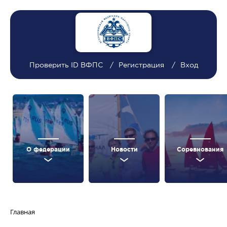
Проверить ID ВФПС
Регистрация
Вход
О федерации
Новости
Соревнования
Главная