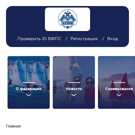
Проверить ID ВФПС
Регистрация
Вход
О федерации
Новости
Соревнования
Главная