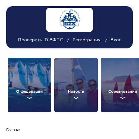
Проверить ID ВФПС
Регистрация
Вход
О федерации
Новости
Соревнования
Главная