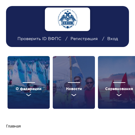
Проверить ID ВФПС
Регистрация
Вход
О федерации
Новости
Соревнования
Главная