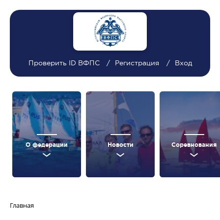
Проверить ID ВФПС
Регистрация
Вход
О федерации
Новости
Соревнования
Главная