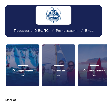
Проверить ID ВФПС
Регистрация
Вход
О федерации
Новости
Соревнования
Главная