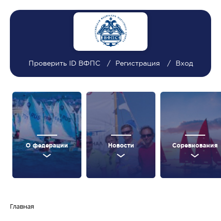
Проверить ID ВФПС
Регистрация
Вход
О федерации
Новости
Соревнования
Главная