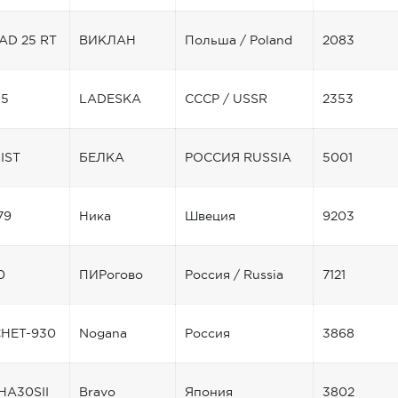
AD 25 RT
ВИКЛАН
Польша / Poland
2083
35
LADESKA
СССР / USSR
2353
IST
БЕЛКА
РОССИЯ RUSSIA
5001
79
Ника
Швеция
9203
0
ПИРогово
Россия / Russia
7121
HET-930
Nogana
Россия
3868
HA30SII
Bravo
Япония
3802