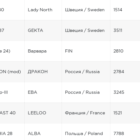
80
Lady North
Швеция / Sweden
1514
87
GEKTA
Швеция / Sweden
3511
e 24)
Варвара
FIN
2810
ON (mod)
ДРАКОН
Россия / Russia
2784
-III
ЕВА
Россия / Russia
3245
AST 40
LEELOO
Франция / France
1521
IA 28
ALBA
Польша / Poland
7788