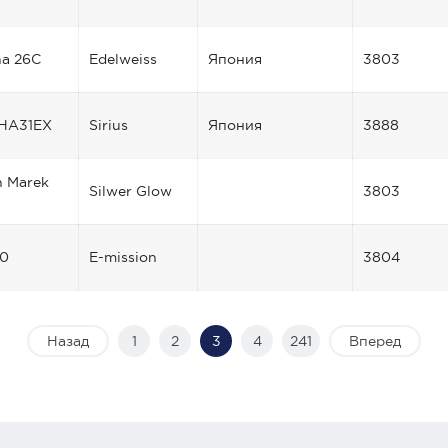
a 26C
Edelweiss
Япония
3803
HA31EX
Sirius
Япония
3888
n Marek
Silwer Glow
3803
40
E-mission
3804
Назад
1
2
3
4
241
Вперед