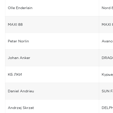
Olle Enderlain
Nord 
MAXI 88
MAXI 
Peter Norlin
Avanc
Johan Anker
DRAG
КБ ЛКИ
Курьер
Daniel Andrieu
SUN F
Andrzej Skrzat
DELPH