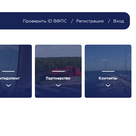
Проверить ID ВФПС
Регистрация
Вход
нтидопинг
Партнерство
Контакты