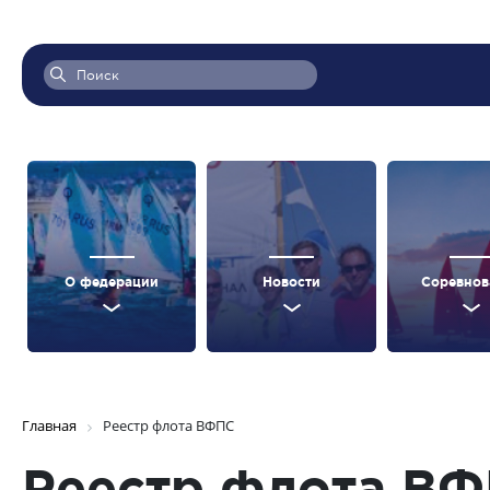
О федерации
Новости
Соревнов
Главная
Реестр флота ВФПС
Реестр флота В