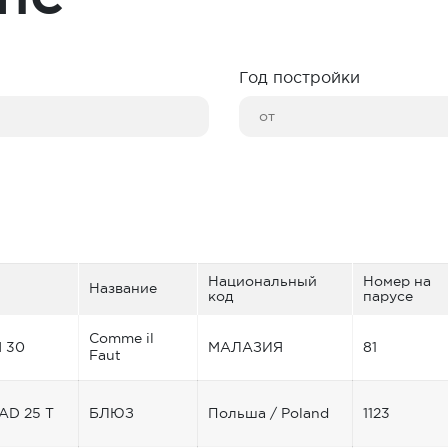
Год постройки
Национальный
Номер на
Название
код
парусе
Comme il
 30
МАЛАЗИЯ
81
Faut
D 25 Т
БЛЮЗ
Польша / Poland
1123