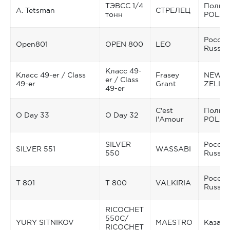
ТЭВСС 1/4
Польш
A. Tetsman
СТРЕЛЕЦ
тонн
POLA
Россия
Open801
OPEN 800
LEO
Russia
Класс 49-
Класс 49-er / Class
Frasey
NEW
er / Class
49-er
Grant
ZELLA
49-er
C'est
Польш
O Day 33
O Day 32
l'Amour
POLA
SILVER
Россия
SILVER 551
WASSABI
550
Russia
Россия
Т 801
Т 800
VALKIRIA
Russia
RICOCHET
550C/
YURY SITNIKOV
MAESTRO
Казахс
RICOCHET