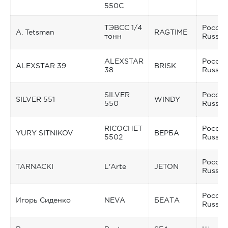
550C
ТЭВСС 1/4
Россия
A. Tetsman
RAGTIME
тонн
Russia
ALEXSTAR
Россия
ALEXSTAR 39
BRISK
38
Russia
SILVER
Россия
SILVER 551
WINDY
550
Russia
RICOCHET
Россия
YURY SITNIKOV
ВЕРБА
5502
Russia
Россия
TARNACKI
L'Arte
JETON
Russia
Россия
Игорь Сиденко
NEVA
БЕАТА
Russia