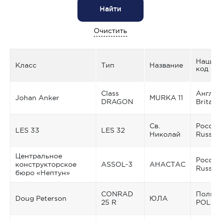
Найти
Очистить
Нацио
Класс
Тип
Название
код
Class
Англия
Johan Anker
MURKA 11
DRAGON
Britain
Св.
Россия
LES 33
LES 32
Николай
Russia
Центральное
Россия
конструкторское
ASSOL-3
АНАСТАС
Russia
бюро «Нептун»
CONRAD
Польш
Doug Peterson
ЮЛА
25 R
POLA