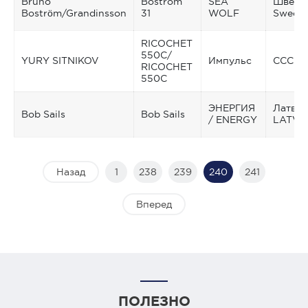
Bruno
Bostrom
SEA
Швеция
Boström/Grandinsson
31
WOLF
Swede
RICOCHET
550C/
YURY SITNIKOV
Импульс
СССР /
RICOCHET
550C
ЭНЕРГИЯ
Латвия
Bob Sails
Bob Sails
/ ENERGY
LATVI
Назад
1
238
239
240
241
Вперед
ПОЛЕЗНО