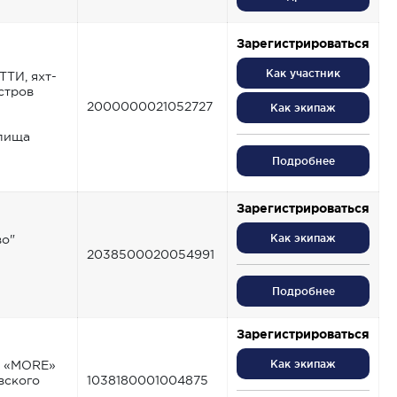
Зарегистрироваться
Как участник
ТИ, яхт-
стров
2000000021052727
Как экипаж
лища
Подробнее
Зарегистрироваться
во"
Как экипаж
2038500020054991
Подробнее
Зарегистрироваться
б «MORE»
Как экипаж
вского
1038180001004875