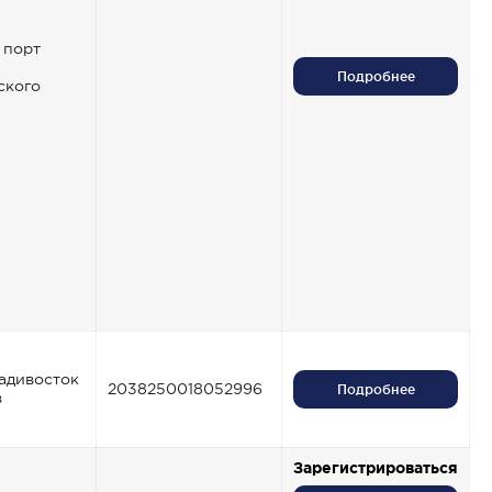
 порт
Подробнее
ского
ладивосток
2038250018052996
Подробнее
в
Зарегистрироваться