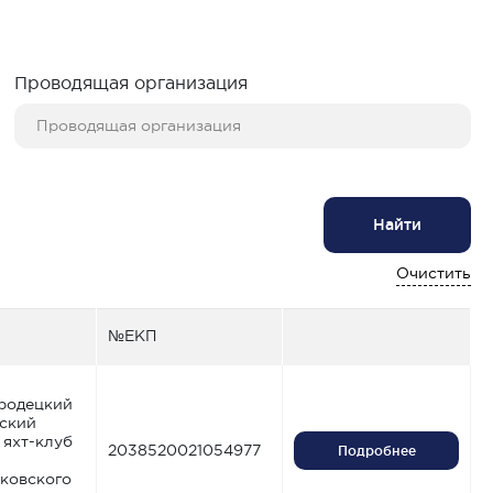
Проводящая организация
Найти
Очистить
№ЕКП
ородецкий
ьский
 яхт-клуб
2038520021054977
Подробнее
ковского