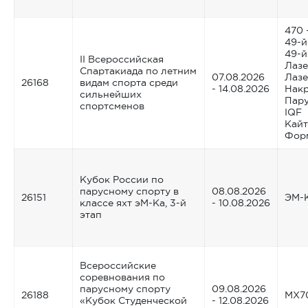
470 
49-й
49-й
II Всероссийская
Лазе
Спартакиада по летним
07.08.2026
Лазе
26168
видам спорта среди
- 14.08.2026
Накр
сильнейших
Пару
спортсменов
IQF
Кайт
Форм
Кубок России по
парусному спорту в
08.08.2026
26151
ЭМ-
классе яхт эМ-Ка, 3-й
- 10.08.2026
этап
Всероссийские
соревнования по
парусному спорту
09.08.2026
26188
MX7
«Кубок Студенческой
- 12.08.2026