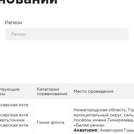
Регион
ствующие
Категории
Место проведения
ссы
соревнования
серская яхта
Нижегородская область, Г
серская яхта
муниципальный округ, сел
ертьтонник
посёлок имени Тимирязева,
Гонки флота
серская яхта
«Белая речка»
Акватория:
Акватория Горь