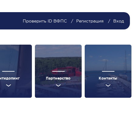
Проверить ID ВФПС
Регистрация
Вход
нтидопинг
Партнерство
Контакты