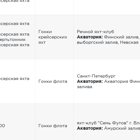
серская яхта
серская яхта
Гонки
Речной яхт-клуб
серская яхта
крейсерских
Акватория:
Финский залив,
ертьтонник
яхт
выборгский залив, Невская 
серская яхта
Санкт-Петербург
серская яхта
Гонки флота
Акватория:
Акватория Фин
залива
яхт-клуб "Семь Футов" г. В
00
Гонки флота
Акватория:
Амурский зали