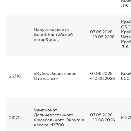
Крей
Л-6
Крей
ORC
Парусная регата
07.08.2026
Крей
&quot;Балтийский
- 19.08.2026
Четв
ветер&quot;
Крей
Л-6
«Кубок Защитников
07.08.2026
Крей
26318
Отечества»
- 10.08.2026
800
Чемпионат
Дальневосточного
07.08.2026
26171
MX7
Федерального Округа в
- 10.08.2026
классе MX700