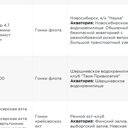
Новосибирск, я/к "Наука"
Акватория:
Новосибирское
р 4.7
водохранилище. Обширный
-мини
Гонки флота
безопасной акваторией с
имист
разнообразной розой ветро
т
Большой транспортный узе
Шершневское водохранили
клуб "Твоя Привилегия"
00
Гонки флота
Акватория:
Шершневское
водохранилище
серская яхта
Гонки
Речной яхт-клуб
серская яхта
крейсерских
Акватория:
Финский залив,
ертьтонник
яхт
выборгский залив, Невская 