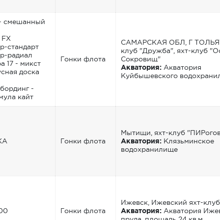
- смешанный
 FX
САМАРСКАЯ ОБЛ, Г ТОЛЬЯТ
р-стандарт
клуб "Дружба", яхт-клуб "О
р-радиал
Гонки флота
Сокровищ"
а 17 - микст
Акватория:
Акватория
сная доска
Куйбышевского водохрани
бординг -
ула кайт
Мытищи, яхт-клуб "ПИРого
КА
Гонки флота
Акватория:
Клязьминское
водохранилище
Ижевск, Ижевский яхт-клу
00
Гонки флота
Акватория:
Акватория Иже
пруда, площадь 24 кв.м.