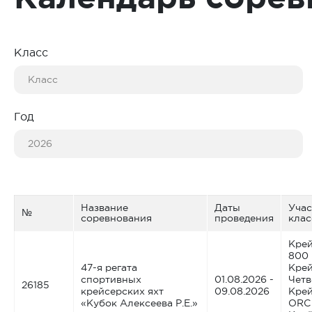
Класс
Год
Название
Даты
Уча
№
соревнования
проведения
кла
Крей
800
47-я регата
Крей
спортивных
01.08.2026 -
Четв
26185
крейсерских яхт
09.08.2026
Крей
«Кубок Алексеева Р.Е.»
ORC