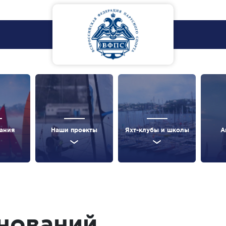
ания
Наши проекты
Яхт-клубы и школы
А
нований