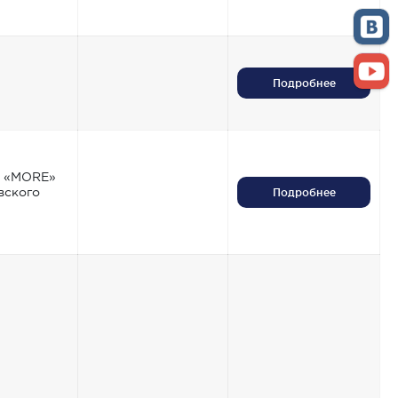
Подробнее
б «MORE»
вского
Подробнее