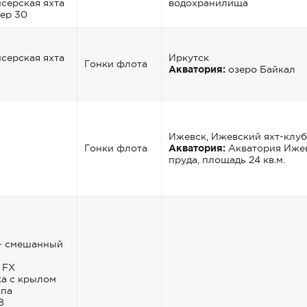
серская яхта
водохранилища
ер 30
серская яхта
Иркутск
Гонки флота
Акватория:
озеро Байкал
Ижевск, Ижевский яхт-клу
Гонки флота
Акватория:
Акватория Иже
пруда, площадь 24 кв.м.
- смешанный
 FX
а с крылом
опа
8