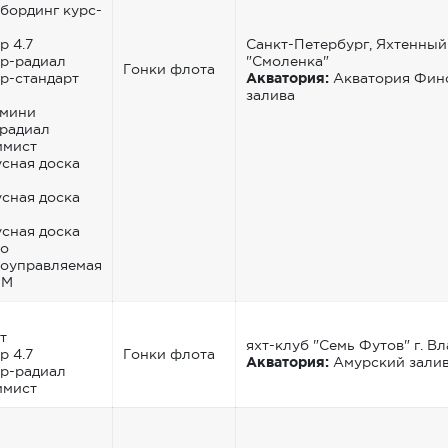
бординг курс-
р 4.7
Санкт-Петербург, Яхтенный
р-радиал
"Смоленка"
Гонки флота
р-стандарт
Акватория:
Акватория Фин
залива
-мини
радиал
имист
сная доска
сная доска
сная доска
но
оуправляемая
 М
т
яхт-клуб "Семь Футов" г. В
р 4.7
Гонки флота
Акватория:
Амурский зали
р-радиал
имист