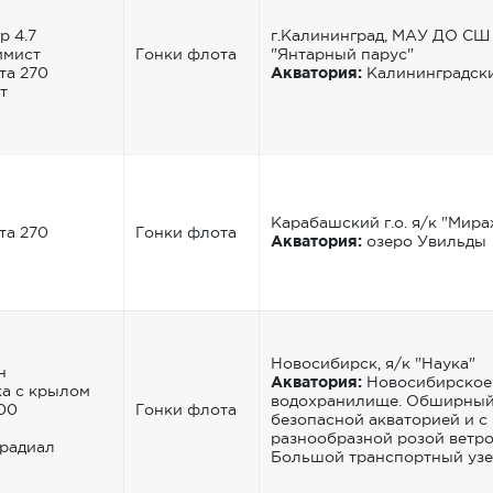
р 4.7
г.Калининград, МАУ ДО СШ
имист
Гонки флота
"Янтарный парус"
та 270
Акватория:
Калининградски
т
Карабашский г.о. я/к "Мира
та 270
Гонки флота
Акватория:
озеро Увильды
Новосибирск, я/к "Наука"
н
Акватория:
Новосибирское
а с крылом
водохранилище. Обширный
00
Гонки флота
безопасной акваторией и с
разнообразной розой ветро
радиал
Большой транспортный узе