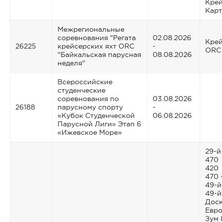
Крей
Карт
Межрегиональные
соревнования "Регата
02.08.2026
Крей
26225
крейсерских яхт ORC
-
ORC
"Байкальская парусная
08.08.2026
неделя"
Всероссийские
студенческие
соревнования по
03.08.2026
26188
парусному спорту
-
«Кубок Студенческой
06.08.2026
Парусной Лиги» Этап 6
«Ижевское Море»
29-й
470
420
470 
49-й
49-й
Доск
Евр
Зум 