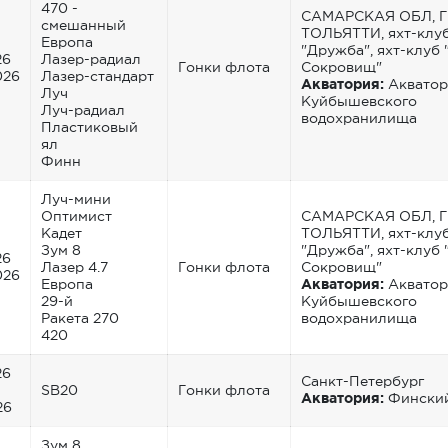
470 -
САМАРСКАЯ ОБЛ, Г
смешанный
ТОЛЬЯТТИ, яхт-клу
Европа
"Дружба", яхт-клуб
26
Лазер-радиал
Гонки флота
Сокровищ"
026
Лазер-стандарт
Акватория:
Акватор
Луч
Куйбышевского
Луч-радиал
водохранилища
Пластиковый
ял
Финн
Луч-мини
Оптимист
САМАРСКАЯ ОБЛ, Г
Кадет
ТОЛЬЯТТИ, яхт-клу
Зум 8
"Дружба", яхт-клуб
26
Лазер 4.7
Гонки флота
Сокровищ"
026
Европа
Акватория:
Акватор
29-й
Куйбышевского
Ракета 270
водохранилища
420
26
Санкт-Петербург
SB20
Гонки флота
Акватория:
Финский
26
Зум 8