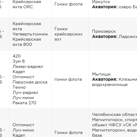
 -
Крейсерская
Иркутск
Гонки флота
6
яхта ORC
Акватория:
озеро Б
Крейсерская
яхта
Гонки
 -
Приозерск
Четвертьтонник
крейсерских
6
Акватория:
Ладожск
Крейсерская
яхт
яхта 800
420
Зум 8
Лазер-радиал
Кадет
Мытищи
6 -
Оптимист
гонки флота
Акватория:
Клязьми
6
Парусная доска
водохранилище
Техно
Луч-радиал
Луч-мини
Ракета 270
Челябинская область
Магнитогорск, спор
Оптимист
объект ЧФСУ «СК «
6 -
Луч-мини
Магнитогорск», вод
Гонки флота
6
Кадет
база