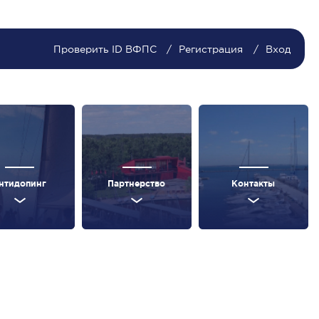
Проверить ID ВФПС
Регистрация
Вход
нтидопинг
Партнерство
Контакты