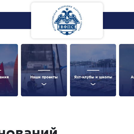
ания
Наши проекты
Яхт-клубы и школы
А
нований