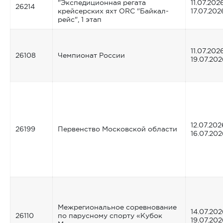
"Экспедиционная регата
11.07.2026
26214
крейсерских яхт ORC "Байкал-
17.07.202
рейс", 1 этап
11.07.2026
26108
Чемпионат России
19.07.202
12.07.202
26199
Первенство Московской области
16.07.202
Межрегиональное соревнование
14.07.202
26110
по парусному спорту «Кубок
19.07.202