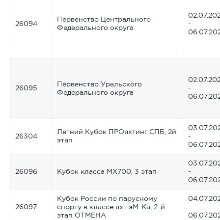
02.07.20
Первенство Центрального
26094
-
Федерального округа
06.07.20
02.07.20
Первенство Уральского
26095
-
Федерального округа
06.07.20
03.07.20
Летний Кубок ПРОяхтинг СПБ, 2й
26304
-
этап
06.07.20
03.07.20
26096
Кубок класса MX700, 3 этап
-
06.07.20
Кубок России по парусному
04.07.20
26097
спорту в классе яхт эМ-Ка, 2-й
-
этап ОТМЕНА
06.07.20