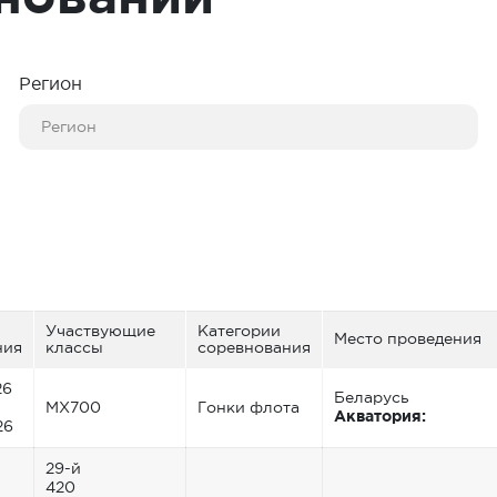
Регион
Участвующие
Категории
Место проведения
ния
классы
соревнования
26
Беларусь
MX700
Гонки флота
Акватория:
26
29-й
420