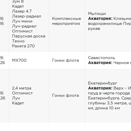
Зум 8
Кадет
Лазер 4.7
Мытищи
Лазер-радиал
26
Комплексные
Акватория:
Клязьми
Луч-мини
26
мероприятия
водохранилище Пир
Луч-радиал
рукав
Оптимист
Парусная доска
Техно
Ракета 270
26
Севастополь
MX700
Гонки флота
026
Акватория:
Черное 
Екатеринбург
2,4 метра
Акватория:
Верх – 
26
Оптимист
пруд в черте города
Гонки флота
026
Луч
Екатеринбурга. Сре
Кадет
глубины 3,5 метра, 
км, длина 10 км