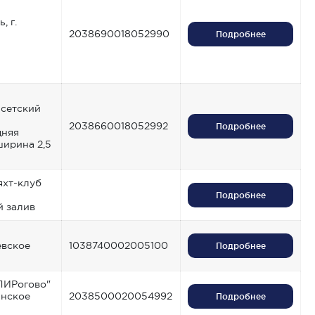
, г.
2038690018052990
Подробнее
Исетский
2038660018052992
Подробнее
дняя
ширина 2,5
 яхт-клуб
Подробнее
 залив
вское
1038740002005100
Подробнее
ПИРогово"
нское
2038500020054992
Подробнее