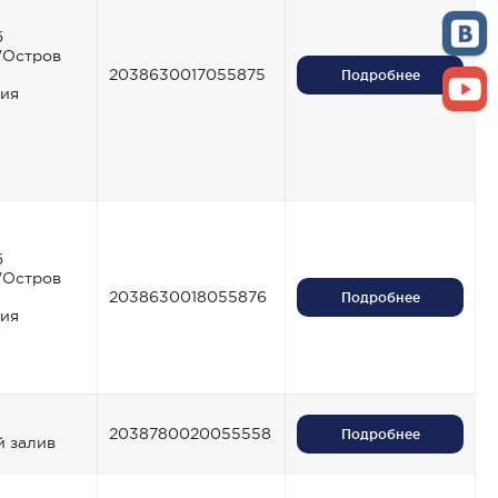
б
 "Остров
2038630017055875
Подробнее
ия
б
 "Остров
2038630018055876
Подробнее
ия
2038780020055558
Подробнее
 залив