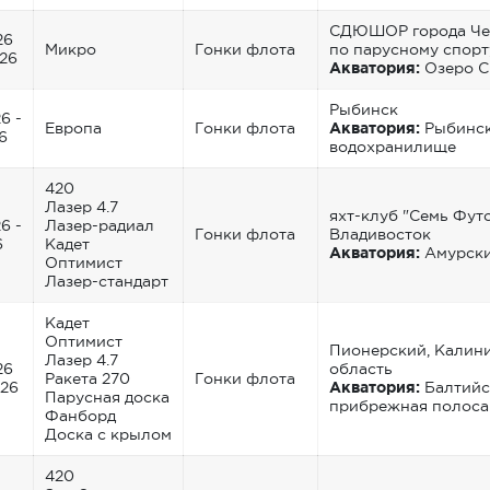
СДЮШОР города Че
26
Микро
Гонки флота
по парусному спорт
026
Акватория:
Озеро С
Рыбинск
6 -
Европа
Гонки флота
Акватория:
Рыбинс
6
водохранилище
420
Лазер 4.7
яхт-клуб "Семь Футо
6 -
Лазер-радиал
Гонки флота
Владивосток
6
Кадет
Акватория:
Амурски
Оптимист
Лазер-стандарт
Кадет
Оптимист
Пионерский, Калин
Лазер 4.7
26
область
Ракета 270
Гонки флота
026
Акватория:
Балтийс
Парусная доска
прибрежная полоса
Фанборд
Доска с крылом
420