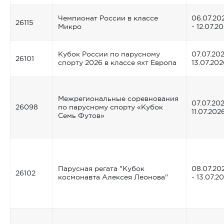
Чемпионат России в классе
06.07.20
26115
Микро
- 12.07.2
Кубок России по парусному
07.07.202
26101
спорту 2026 в классе яхт Европа
13.07.202
Межрегиональные соревнования
07.07.202
26098
по парусному спорту «Кубок
11.07.202
Семь Футов»
Парусная регата "Кубок
08.07.20
26102
космонавта Алексея Леонова"
- 13.07.2