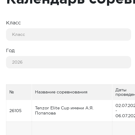
Класс
Год
Даты
№
Название соревнования
проведе
02.07.20
Tenzor Elite Сup имени А.Я.
26105
-
Потапова
06.07.20