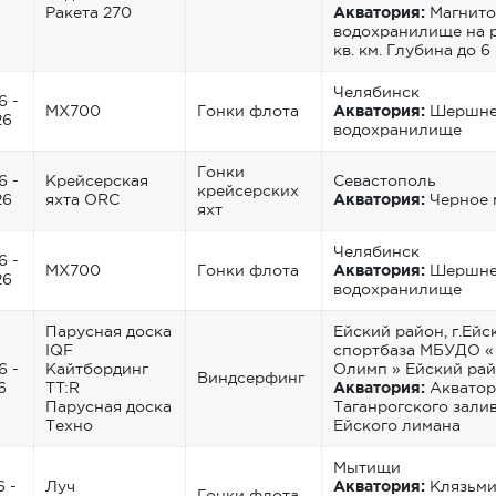
Ракета 270
Акватория:
Магнито
водохранилище на р.
кв. км. Глубина до 6
Челябинск
6 -
MX700
Гонки флота
Акватория:
Шершне
26
водохранилище
Гонки
6 -
Крейсерская
Севастополь
крейсерских
26
яхта ORC
Акватория:
Черное 
яхт
Челябинск
6 -
MX700
Гонки флота
Акватория:
Шершне
26
водохранилище
Парусная доска
Ейский район, г.Ейск
IQF
спортбаза МБУДО «
6 -
Кайтбординг
Олимп » Ейский ра
Виндсерфинг
6
TT:R
Акватория:
Акватор
Парусная доска
Таганрогского залив
Техно
Ейского лимана
Мытищи
6 -
Луч
Акватория:
Клязьми
Гонки флота