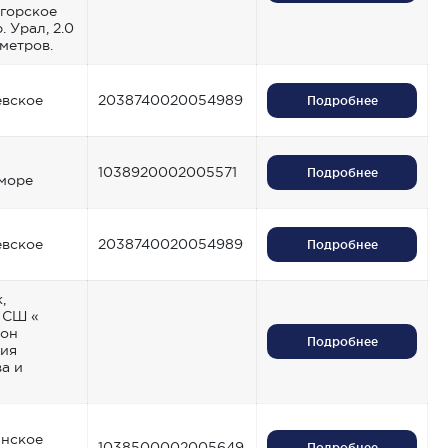
горское
 Урал, 2.0
 метров.
вское
2038740020054989
Подробнее
1038920002005571
Подробнее
море
вское
2038740020054989
Подробнее
,
 СШ «
йон
Подробнее
ия
а и
нское
1038500002005649
Подробнее