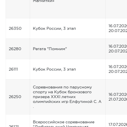
Магнитки»
16.07.202
26350
Кубок России, 3 этап
20.07.20
16.07.202
26280
Регата "Помним"
20.07.20
16.07.202
26111
Кубок России, 3 этап
20.07.20
Соревнования по парусному
спорту на Кубок бронзового
16.07.202
26250
призера XXXI летних
21.07.202
олимпийских игр Елфутиной С. А
.
Всероссийское соревнование
17.07.202
26121
"Любительский Чемпионат