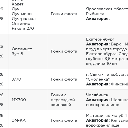
Кадет
26
Луч
Ярославская область
Луч-мини
Гонки флота
Рыбинск
26
Луч-радиал
Акватория:
Оптимист
Ракета 270
Екатеринбург
Акватория:
Верх – 
26
Оптимист
пруд в черте города
Гонки флота
Зум 8
Екатеринбурга. Сре
26
глубины 3,5 метра, 
км, длина 10 км
26
г. Санкт-Петербург,
J/70
Гонки флота
"Смоленка"
26
Акватория:
Финский
26
Гонки с
Челябинск
MX700
пересадкой
Акватория:
Шершне
26
экипажей
водохранилище
26
Мытищи, яхт-клуб "
ЭМ-КА
Гонки флота
Акватория:
Клязьми
26
водохранилище