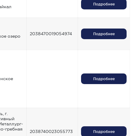
Подробнее
айкал
2038470019054974
Подробнее
ое озеро
нское
Подробнее
, г.
тивный
Металлург-
но-гребная
2038740023055773
Подробнее