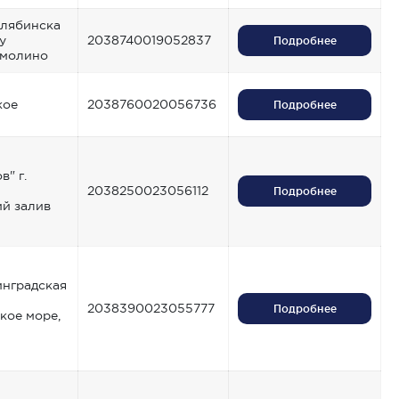
лябинска
у
2038740019052837
Подробнее
молино
кое
2038760020056736
Подробнее
в" г.
2038250023056112
Подробнее
й залив
инградская
2038390023055777
Подробнее
кое море,