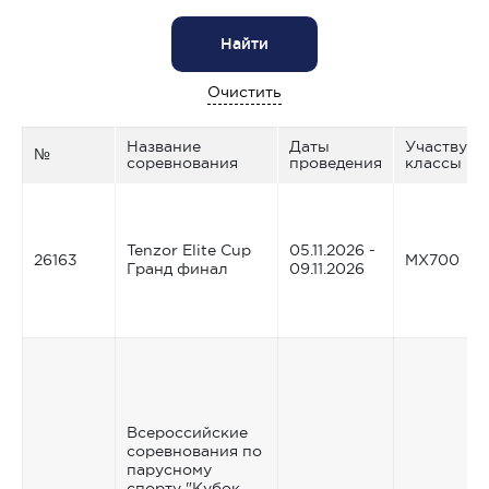
Найти
Очистить
Название
Даты
Участвую
№
соревнования
проведения
классы
Tenzor Elite Cup
05.11.2026 -
26163
MX700
Гранд финал
09.11.2026
Всероссийские
соревнования по
парусному
спорту "Кубок