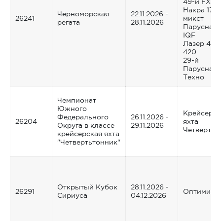
49-й FX
Накра 17 -
Черноморская
22.11.2026 -
26241
микст
регата
28.11.2026
Парусная 
IQF
Лазер 4.7
420
29-й
Парусная 
Техно
Чемпионат
Южного
Крейсерск
Федерального
26.11.2026 -
26204
яхта
Округа в классе
29.11.2026
Четвертьт
крейсерская яхта
"Четвертьтонник"
Открытый Кубок
28.11.2026 -
26291
Оптимист
Сириуса
04.12.2026