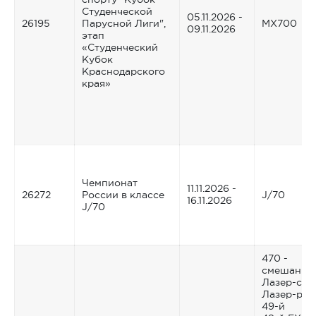
Студенческой
05.11.2026 -
26195
Парусной Лиги",
MX700
09.11.2026
этап
«Студенческий
Кубок
Краснодарского
края»
Чемпионат
11.11.2026 -
26272
России в классе
J/70
16.11.2026
J/70
470 -
смешанны
Лазер-ста
Лазер-рад
49-й