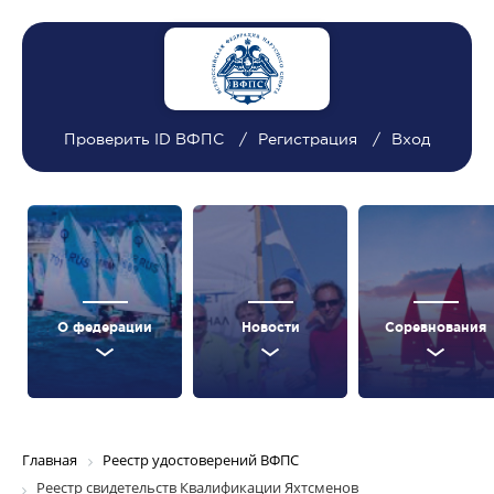
Проверить ID ВФПС
Регистрация
Вход
О федерации
Новости
Соревнования
Главная
Реестр удостоверений ВФПС
Реестр свидетельств Квалификации Яхтсменов