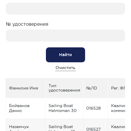
№ удостоверения
Найти
Очистить
Тип
Фамилия Имя
№/ID
Рег. ФПС
удостоверения
Бойванов
Sailing Boat
Квалифи
016528
Денис
Helmsman 30
коммиси
Наземчук
Sailing Boat
Квалифи
016527