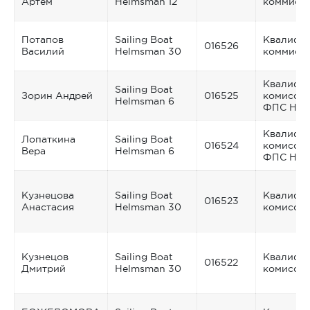
Артём
Helmsman 12
коммиси
Потапов
Sailing Boat
Квалифи
016526
Василий
Helmsman 30
коммиси
Квалифи
Sailing Boat
Зорин Андрей
016525
комисси
Helmsman 6
ФПС НС
Квалифи
Лопаткина
Sailing Boat
016524
комисси
Вера
Helmsman 6
ФПС НС
Кузнецова
Sailing Boat
Квалифи
016523
Анастасия
Helmsman 30
комисси
Кузнецов
Sailing Boat
Квалифи
016522
Дмитрий
Helmsman 30
комисси