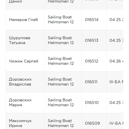
Данил
Helmsman 12
Sailing Boat
Немеров Глеб
016514
04 25 29
Helmsman 12
Шурупова
Sailing Boat
016513
04 25 37
Татьяна
Helmsman 12
Sailing Boat
Чижик Сергей
016512
04 26 45
Helmsman 12
Доровских
Sailing Boat
016511
III-БА №
Владислав
Helmsman 12
Доровских
Sailing Boat
016510
04 25 32
Мария
Helmsman 12
Максимчук
Sailing Boat
016509
IV-БА № 
Ирина
Helmsman 12