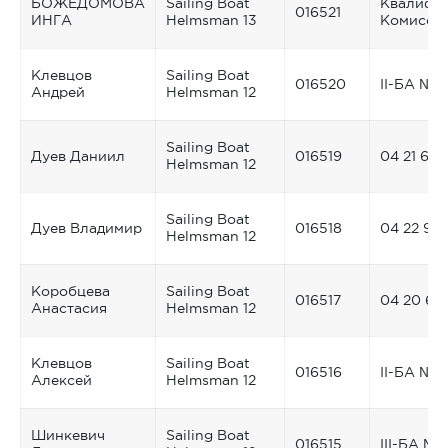
БОЖЕДОМОВА
Sailing Boat
Квалифи
016521
ИНГА
Helmsman 13
Комисси
Клевцов
Sailing Boat
016520
II-БА № 
Андрей
Helmsman 12
Sailing Boat
Дуев Даниил
016519
04 21 678
Helmsman 12
Sailing Boat
Дуев Владимир
016518
04 22 90
Helmsman 12
Коробцева
Sailing Boat
016517
04 20 65
Анастасия
Helmsman 12
Клевцов
Sailing Boat
016516
II-БА № 
Алексей
Helmsman 12
Шинкевич
Sailing Boat
016515
III-БА №