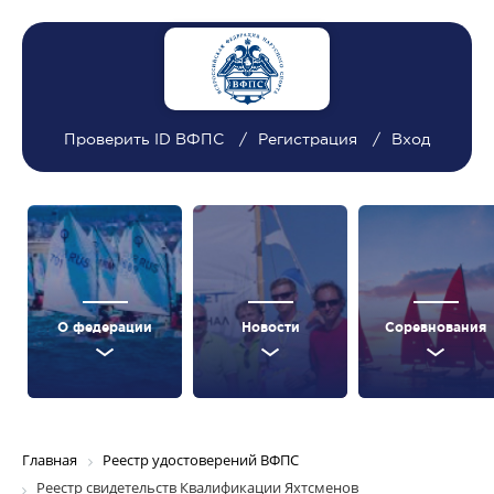
Проверить ID ВФПС
Регистрация
Вход
О федерации
Новости
Соревнования
Главная
Реестр удостоверений ВФПС
Реестр свидетельств Квалификации Яхтсменов