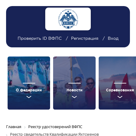
Проверить ID ВФПС
Регистрация
Вход
О федерации
Новости
Соревнования
Главная
Реестр удостоверений ВФПС
Реестр свидетельств Квалификации Яхтсменов