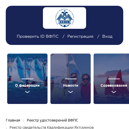
Проверить ID ВФПС
Регистрация
Вход
О федерации
Новости
Соревнования
Главная
Реестр удостоверений ВФПС
Реестр свидетельств Квалификации Яхтсменов