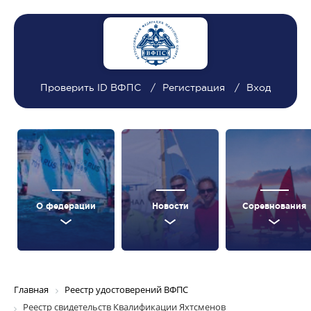
Проверить ID ВФПС
Регистрация
Вход
О федерации
Новости
Соревнования
Главная
Реестр удостоверений ВФПС
Реестр свидетельств Квалификации Яхтсменов