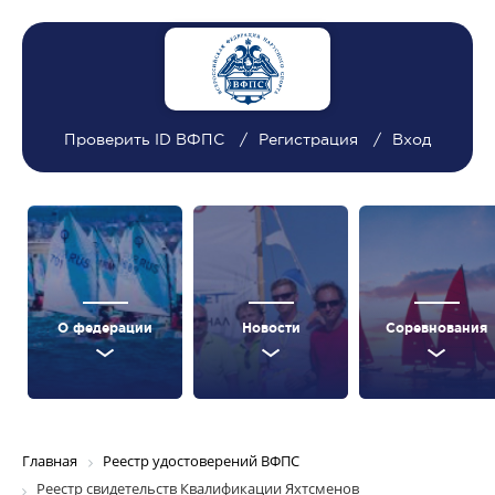
Проверить ID ВФПС
Регистрация
Вход
О федерации
Новости
Соревнования
Главная
Реестр удостоверений ВФПС
Реестр свидетельств Квалификации Яхтсменов