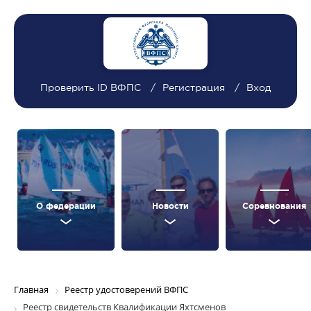
Проверить ID ВФПС
Регистрация
Вход
О федерации
Новости
Соревнования
Главная
Реестр удостоверений ВФПС
Реестр свидетельств Квалификации Яхтсменов