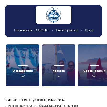
Проверить ID ВФПС
Регистрация
Вход
О федерации
Новости
Соревнования
Главная
Реестр удостоверений ВФПС
Реестр свидетельств Квалификации Яхтсменов