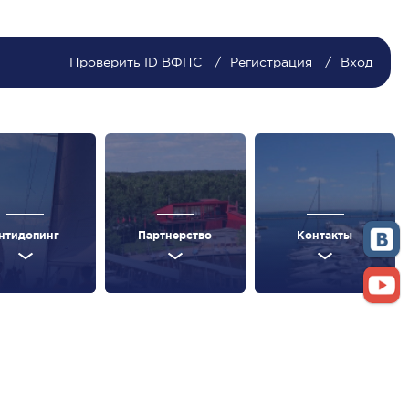
Проверить ID ВФПС
Регистрация
Вход
нтидопинг
Партнерство
Контакты