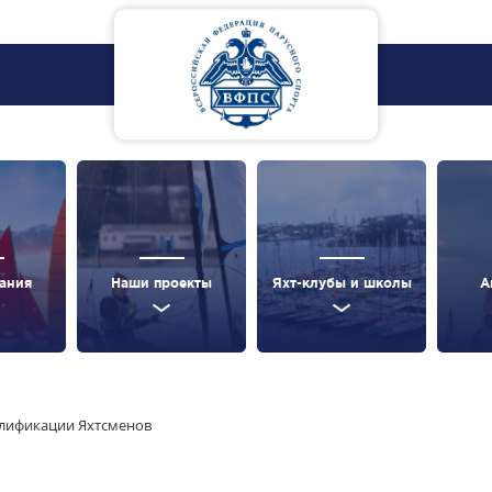
ания
Наши проекты
Яхт-клубы и школы
А
алификации Яхтсменов