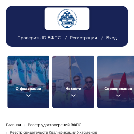
Проверить ID ВФПС
Регистрация
Вход
О федерации
Новости
Соревнования
Главная
Реестр удостоверений ВФПС
Реестр свидетельств Квалификации Яхтсменов