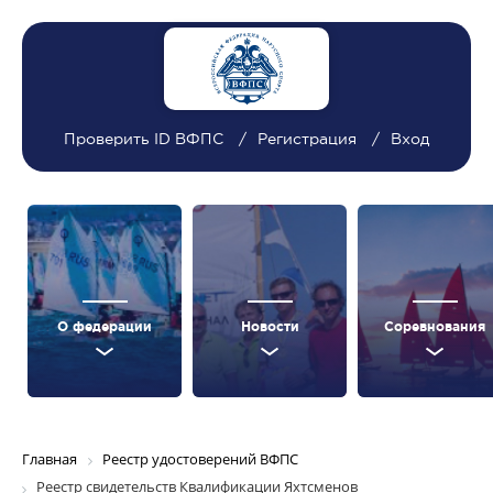
Проверить ID ВФПС
Регистрация
Вход
О федерации
Новости
Соревнования
Главная
Реестр удостоверений ВФПС
Реестр свидетельств Квалификации Яхтсменов