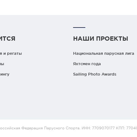
ИТСЯ
НАШИ ПРОЕКТЫ
 и регаты
Национальная парусная лига
лы
Яхтсмен года
ингу
Sailing Photo Awards
оссийская Федерация Парусного Спорта. ИНН: 7709070177 КПП: 7704