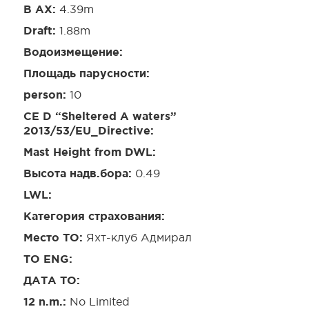
B AX:
4.39m
Draft:
1.88m
Водоизмещение:
Площадь парусности:
person:
10
CE D “Sheltered A waters”
2013/53/EU_Directive:
Mast Height from DWL:
Высота надв.бора:
0.49
LWL:
Категория страхования:
Место ТО:
Яхт-клуб Адмирал
TO ENG:
ДАТА ТО:
12 n.m.:
No Limited