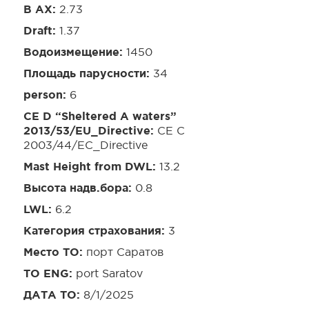
B AX:
2.73
Draft:
1.37
Водоизмещение:
1450
Площадь парусности:
34
person:
6
CE D “Sheltered A waters”
2013/53/EU_Directive:
CE C
2003/44/EC_Directive
Mast Height from DWL:
13.2
Высота надв.бора:
0.8
LWL:
6.2
Категория страхования:
3
Место ТО:
порт Саратов
TO ENG:
port Saratov
ДАТА ТО:
8/1/2025