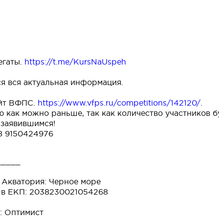
егаты.
https://t.me/KursNaUspeh
ся вся актуальная информация.
айт ВФПС.
https://www.vfps.ru/competitions/142120/
.
как можно раньше, так как количество участников бу
 заявившимся!
8 9150424976
_____
 Акватория: Черное море
 в ЕКП: 2038230021054268
: Оптимист