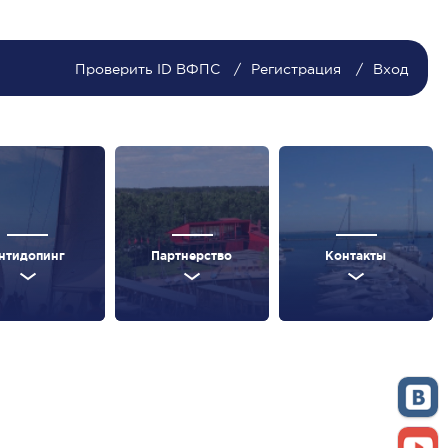
Проверить ID ВФПС
Регистрация
Вход
нтидопинг
Партнерство
Контакты