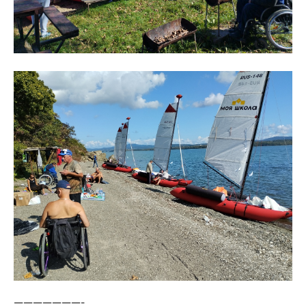
———————-