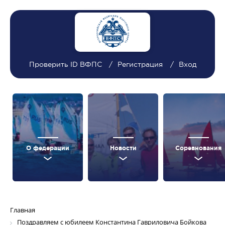
Проверить ID ВФПС
Регистрация
Вход
О федерации
Новости
Соревнования
Главная
Поздравляем с юбилеем Константина Гавриловича Бойкова