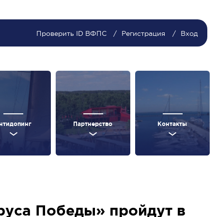
Проверить ID ВФПС
Регистрация
Вход
нтидопинг
Партнерство
Контакты
руса Победы» пройдут в