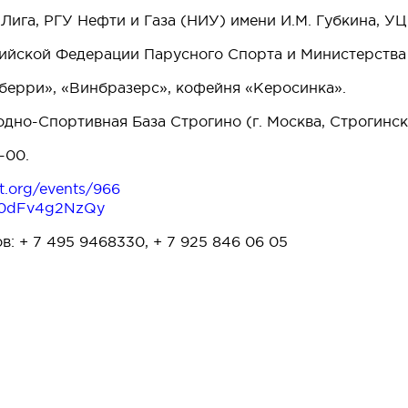
Лига, РГУ Нефти и Газа (НИУ) имени И.М. Губкина, У
ийской Федерации Парусного Спорта и Министерства
берри», «Винбразерс», кофейня «Керосинка».
дно-Спортивная База Строгино (г. Москва, Строгинско
-00.
rt.org/events/966
F0dFv4g2NzQy
: + 7 495 9468330, + 7 925 846 06 05