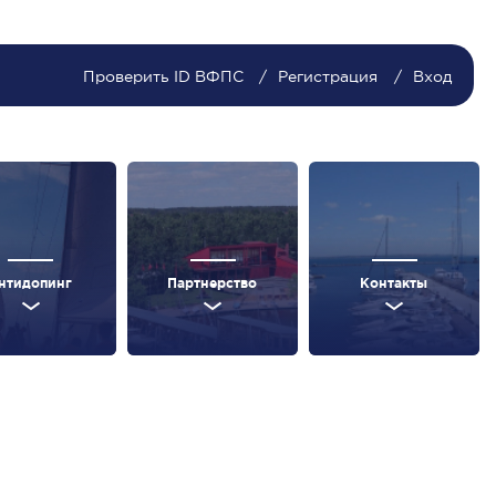
Проверить ID ВФПС
Регистрация
Вход
нтидопинг
Партнерство
Контакты