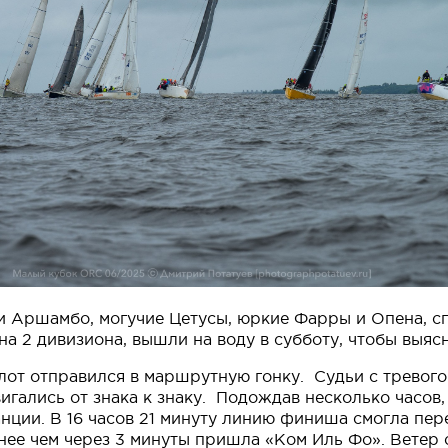
 Аршамбо, могучие Цетусы, юркие Фарры и Опена, сп
 2 дивизиона, вышли на воду в субботу, чтобы выяс
флот отправился в маршрутную гонку. Судьи с тревог
 двигались от знака к знаку. Подождав несколько час
нции. В 16 часов 21 минуту линию финиша смогла пер
енее чем через 3 минуты пришла «Ком Иль Фо». Ветер с