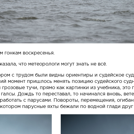
м гонкам воскресенья.
азала, что метеорологи могут знать не всё.
ром с трудом были видны ориентиры и судейское судно
дний момент пришлось менять позицию судейского судн
грозовые тучи, прямо как картинки из учебника, это 
 галсы. Дождь то переставал, то начинался вновь, вет
работать с парусами. Повороты, перемещения, огибани
в котором парусные яхты бежали по водной глади друг 