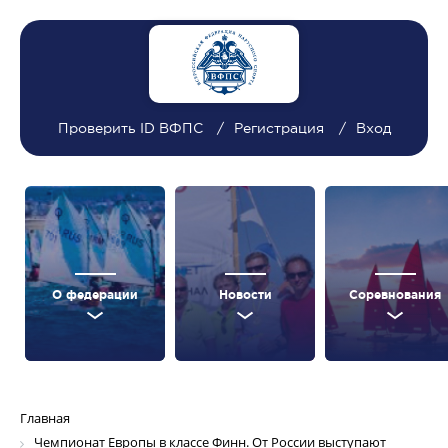
Проверить ID ВФПС
Регистрация
Вход
О федерации
Новости
Соревнования
Главная
Чемпионат Европы в классе Финн. От России выступают