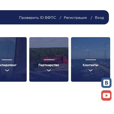
Проверить ID ВФПС
Регистрация
Вход
нтидопинг
Партнерство
Контакты