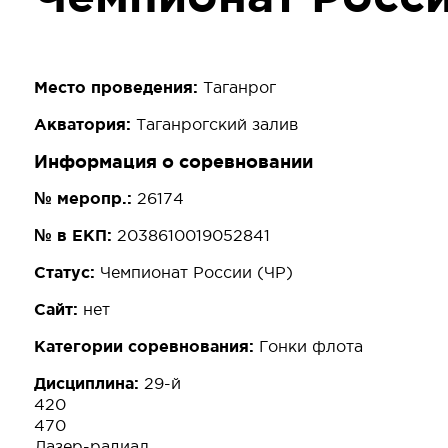
Место проведения:
Таганрог
Акватория:
Таганрогский залив
Информация о соревновании
№ меропр.:
26174
№ в ЕКП:
2038610019052841
Статус:
Чемпионат России (ЧР)
Сайт:
нет
Категории соревнования:
Гонки флота
Дисциплина:
29-й
420
470
Лазер-радиал