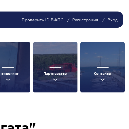
Проверить ID ВФПС
Регистрация
Вход
нтидопинг
Партнерство
Контакты
гата"