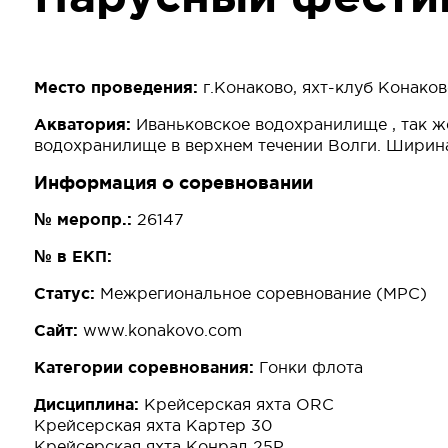
Место проведения:
г.Конаково, яхт-клуб Конако
Акватория:
Иваньковское водохранилище , так же
водохранилище в верхнем течении Волги. Ширина 
Информация о соревновании
№ меропр.:
26147
№ в ЕКП:
Статус:
Межрегиональное соревнование (МРС)
Сайт:
www.konakovo.com
Категории соревнования:
Гонки флота
Дисциплина:
Крейсерская яхта ORC
Крейсерская яхта Картер 30
Крейсерская яхта Конрад 25Р