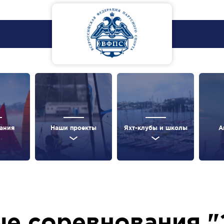
ания
Наши проекты
Яхт-клубы и школы
А
е соревнования "