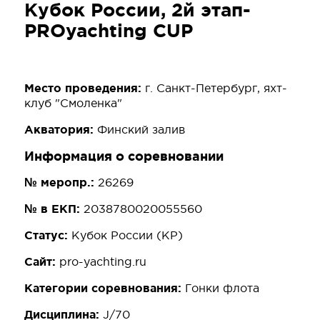
Кубок России, 2й этап-
PROyachting CUP
Место проведения:
г. Санкт-Петербург, яхт-
клуб "Смоленка"
Акватория:
Финский залив
Информация о соревновании
№ меропр.:
26269
№ в ЕКП:
2038780020055560
Статус:
Кубок России (КР)
Сайт:
pro-yachting.ru
Категории соревнования:
Гонки флота
Дисциплина:
J/70