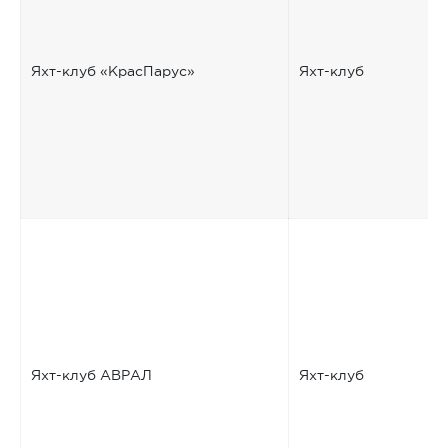
Яхт-клуб «КрасПарус»
Яхт-клуб
Яхт-клуб АВРАЛ
Яхт-клуб