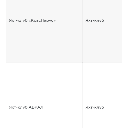
Яхт-клуб «КрасПарус»
Яхт-клуб
Яхт-клуб АВРАЛ
Яхт-клуб