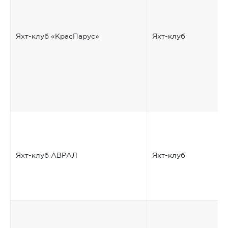
Яхт-клуб «КрасПарус»
Яхт-клуб
Яхт-клуб АВРАЛ
Яхт-клуб