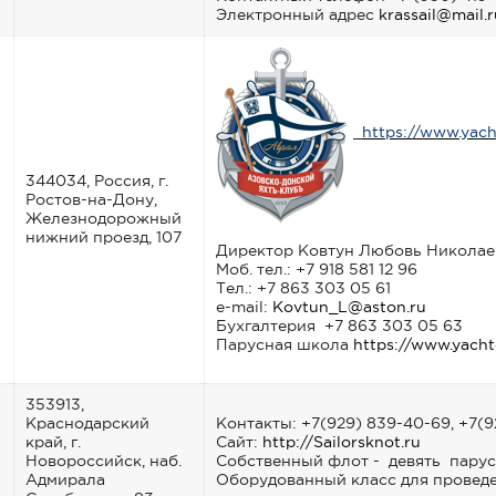
Электронный адрес
krassail@mail.r
https://www.yach
344034, Россия, г.
Ростов-на-Дону,
Железнодорожный
нижний проезд, 107
Директор Ковтун Любовь Николае
Моб. тел.: +7 918 581 12 96
Тел.: +7 863 303 05 61
e-mail:
Kovtun_L@aston.ru
Бухгалтерия +7 863 303 05 63
Парусная школа
https://www.yacht
353913,
Краснодарский
Контакты: +7(929) 839-40-69, +7(9
край, г.
Сайт:
http://Sailorsknot.ru
Новороссийск, наб.
Собственный флот - девять парус
Адмирала
Оборудованный класс для проведе