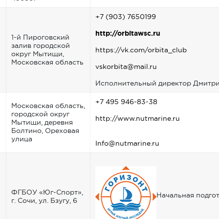
+7 (903) 7650199
http://orbitawsc.ru
1-й Пироговский
залив городской
https://vk.com/orbita_club
округ Мытищи,
Московская область
vskorbita@mail.ru
Исполнительный директор Дмитри
+7 495 946-83-38
Московская область,
городской округ
http://www.nutmarine.ru
Мытищи, деревня
Болтино, Ореховая
улица
Info@nutmarine.ru
ФГБОУ «Юг-Спорт»,
Начальная подгот
г. Сочи, ул. Бзугу, 6