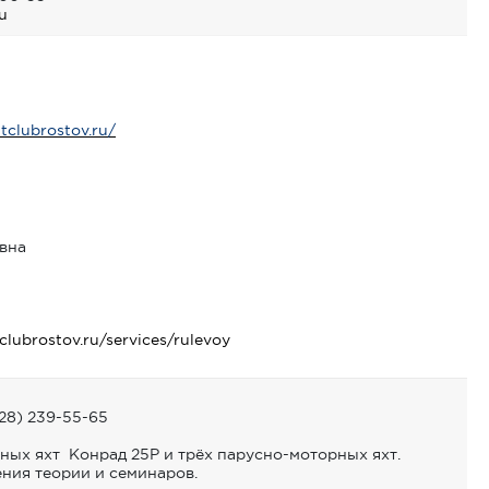
u
tclubrostov.ru/
вна
clubrostov.ru/services/rulevoy
28) 239-55-65
ных яхт Конрад 25P и трёх парусно-моторных яхт.
ния теории и семинаров.