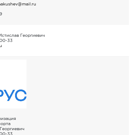
akushev@mail.ru
9
Мстислав Георгиевич
-00-33
u
низация
порта
 Георгиевич
-00-33