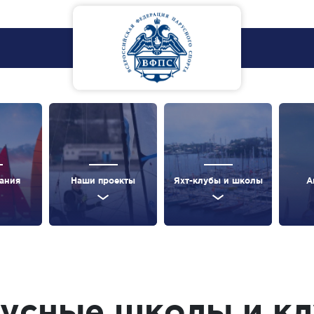
ания
Наши проекты
Яхт-клубы и школы
А
усные школы и к