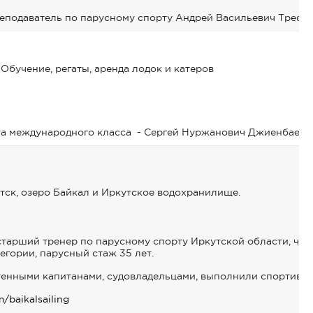
еподаватель по парусному спорту Андрей Васильевич Трефи
учение, регаты, аренда лодок и катеров
а международного класса - Сергей Нуржанович Джиенбаев.
тск, озеро Байкал и Иркутское водохранилище.
старший тренер по парусному спорту Иркутской области, чле
тегории, парусный стаж 35 лет.
хтенными капитанами, судовладельцами, выполнили спортивны
m/baikalsailing