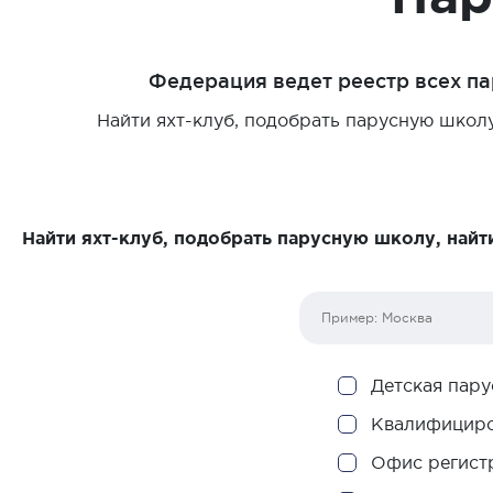
Федерация ведет реестр всех п
Найти яхт-клуб, подобрать парусную школу
Найти яхт-клуб, подобрать парусную школу, найт
Детская пар
Квалифициро
Офис регист