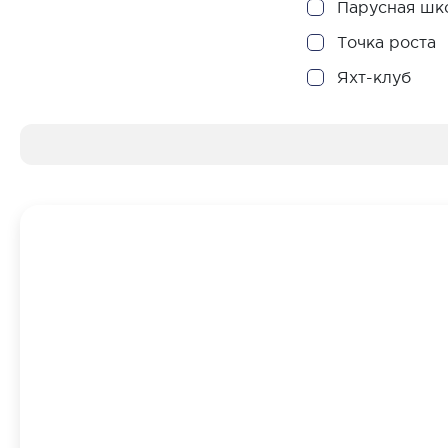
Парусная шк
Точка роста
Яхт-клуб