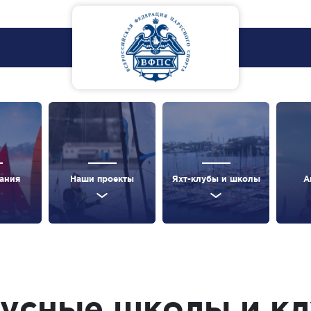
ания
Наши проекты
Яхт-клубы и школы
А
усные школы и к