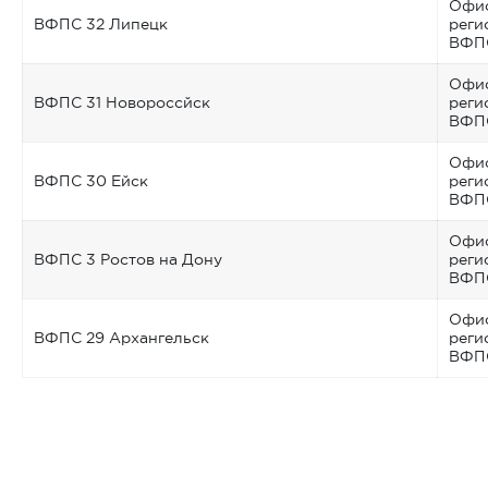
Офи
ВФПС 32 Липецк
реги
ВФП
Офи
ВФПС 31 Новороссйск
реги
ВФП
Офи
ВФПС 30 Ейск
реги
ВФП
Офи
ВФПС 3 Ростов на Дону
реги
ВФП
Офи
ВФПС 29 Архангельск
реги
ВФП