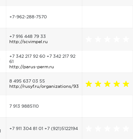
+7-962-288-7570
+7 916 448 79 33
http://scvimpel.ru
+7 342 217 92 60 +7 342 217 92
с
61
http://parus-perm.ru
8 495 637 03 55
http://rusyf.ru/organizations/93
7 913 9885110
+7 911 304 81 01 +7 (921)5122194
1