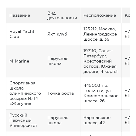
Вид
Название
Расположение
Конт
деятельности
125212, Москва,
Royal Yacht
+7 (4
Яхт-клуб
Ленинградское
Club
http:
шоссе, д. 39
197110, Санкт-
Петербург,
Парусная
+7 81
M-Marine
Крестовский
школа
http:
остров, Южная
дорога, 4 корп.1
Cпортивная
445003 г.о.
школа
Тольятти, ул.
+7 (8
олимпийского
Точка роста
Комсомольское
http:
резерва № 14
шоссе, 26
«Жигули»
Русский
Парусная
Варшавское
+7 (
Парусный
школа
шоссе, 42
http:
Университет