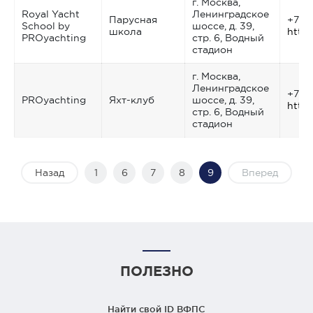
г. Москва,
Royal Yacht
Ленинградское
Парусная
+7 4
School by
шоссе, д. 39,
школа
http:
PROyachting
стр. 6, Водный
стадион
г. Москва,
Ленинградское
+7 4
PROyachting
Яхт-клуб
шоссе, д. 39,
http:
стр. 6, Водный
стадион
Назад
1
6
7
8
9
Вперед
ПОЛЕЗНО
Найти свой ID ВФПС