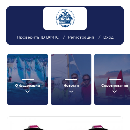
Проверить ID ВФПС
Регистрация
Вход
О федерации
Новости
Соревнования