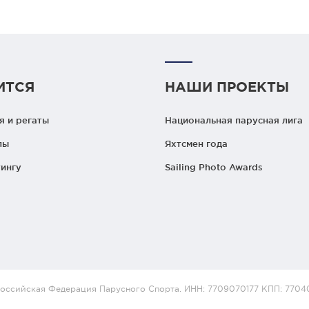
ИТСЯ
НАШИ ПРОЕКТЫ
 и регаты
Национальная парусная лига
лы
Яхтсмен года
ингу
Sailing Photo Awards
оссийская Федерация Парусного Спорта. ИНН: 7709070177 КПП: 7704