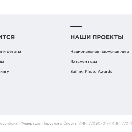
ИТСЯ
НАШИ ПРОЕКТЫ
 и регаты
Национальная парусная лига
лы
Яхтсмен года
ингу
Sailing Photo Awards
оссийская Федерация Парусного Спорта. ИНН: 7709070177 КПП: 7704