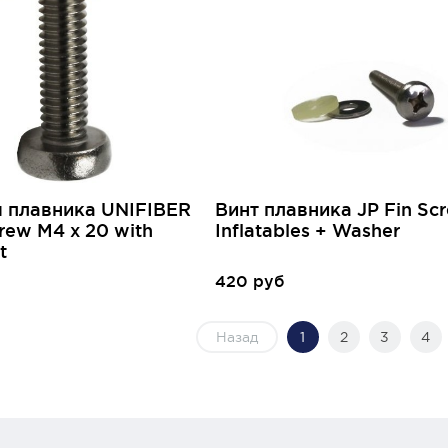
я плавника UNIFIBER
Винт плавника JP Fin Sc
rew M4 x 20 with
Inflatables + Washer
t
420 руб
Назад
1
2
3
4